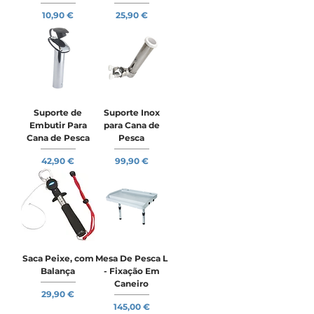
Preço
Preço
10,90 €
25,90 €
Suporte de
Suporte Inox
Embutir Para
para Cana de
Cana de Pesca
Pesca
Preço
Preço
42,90 €
99,90 €
Saca Peixe, com
Mesa De Pesca L
Balança
- Fixação Em
Caneiro
Preço
29,90 €
Preço
145,00 €