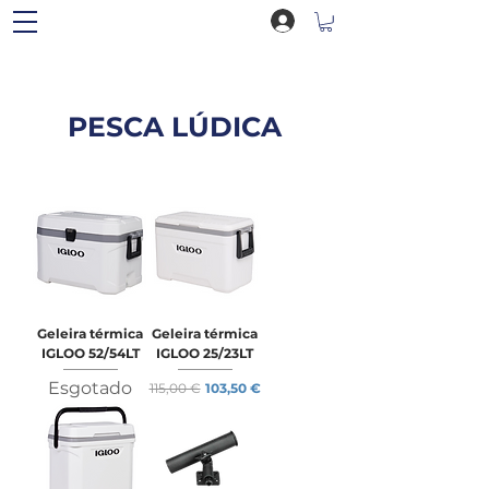
PESCA LÚDICA
Geleira térmica
Geleira térmica
IGLOO 52/54LT
IGLOO 25/23LT
Esgotado
Preço normal
Preço promocional
115,00 €
103,50 €