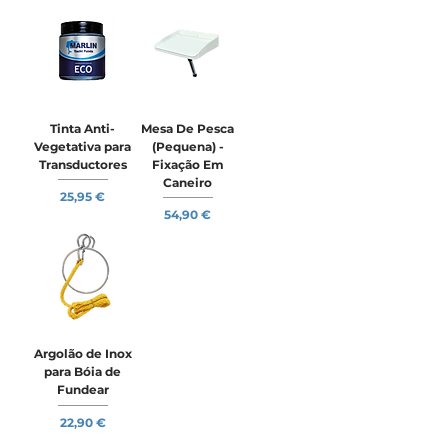
Tinta Anti-
Mesa De Pesca
Vegetativa para
(Pequena) -
Transductores
Fixação Em
Caneiro
Preço
25,95 €
Preço
54,90 €
Argolão de Inox
para Bóia de
Fundear
Preço
22,90 €