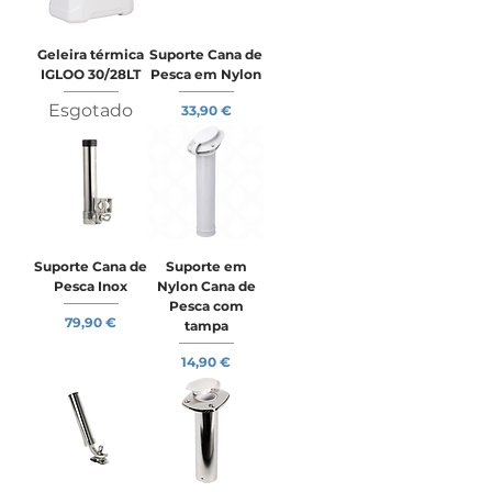
Geleira térmica
Suporte Cana de
IGLOO 30/28LT
Pesca em Nylon
Esgotado
Preço
33,90 €
Suporte Cana de
Suporte em
Pesca Inox
Nylon Cana de
Pesca com
Preço
79,90 €
tampa
Preço
14,90 €