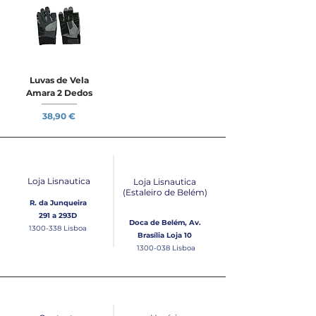
Luvas de Vela
Amara 2 Dedos
Preço
38,90 €
Loja Lisnautica
Loja Lisnautica
(Estaleiro de Belém​)
R. da Junqueira
291 a 293D
Doca de Belém, Av.
1300-338
Lisboa
Brasília Loja 10
1300-038
Lisboa