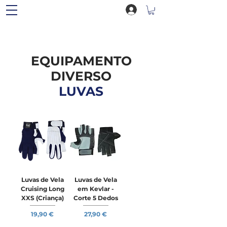
EQUIPAMENTO
DIVERSO
LUVAS
Luvas de Vela
Luvas de Vela
Cruising Long
em Kevlar -
XXS (Criança)
Corte 5 Dedos
Preço
Preço
19,90 €
27,90 €