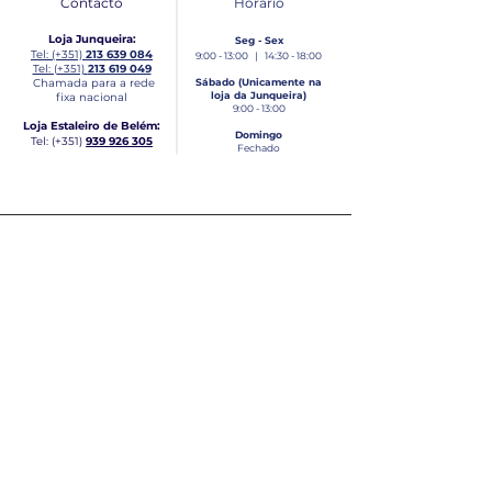
Contacto
Horário
Loja Junqueira:
Seg - Sex
Tel: (+351)
213 639 084
9:00 - 13:00 | 14:30 - 18:00
Tel: (+351)
213 619 049
Chamada para a rede
Sábado (Unicamente na
loja da Junqueira)
fixa nacional
9:00 - 13:00
Loja Estaleiro de Belém:
Domingo
Tel: (+351)
939 926 305
Fechado
Email
lisnautica@gmail.com
Newsletter
Receba novidades e atualizações
Subscrever