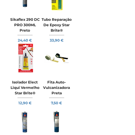
Sikaflex 290 DC
Tubo Reparação
PRO 300ML
De Epoxy Star
Preto
Brite®
Preço
Preço
24,40 €
33,90 €
Isolador Elect
Fita Auto-
Liqui Vermelho
Vulcanizadora
Star Brite®
Preta
Preço
Preço
12,90 €
7,50 €