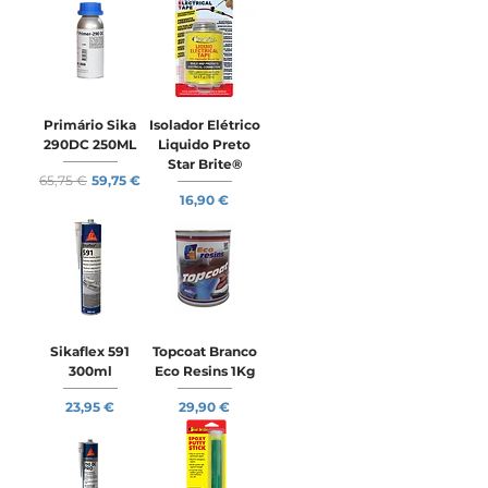
Primário Sika
Isolador Elétrico
290DC 250ML
Liquido Preto
Star Brite®
Preço normal
Preço promocional
65,75 €
59,75 €
Preço
16,90 €
Sikaflex 591
Topcoat Branco
300ml
Eco Resins 1Kg
Preço
Preço
23,95 €
29,90 €