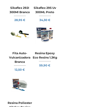
Sikaflex 292I
Sikaflex 295 Uv
300Ml Branco
300ML Preto
Preço
Preço
28,95 €
34,30 €
Fita Auto-
Resina Epoxy
Vulcanizadora
Eco Resins 1.3Kg
Branca
Preço
59,90 €
Preço
12,50 €
Resina Poliester