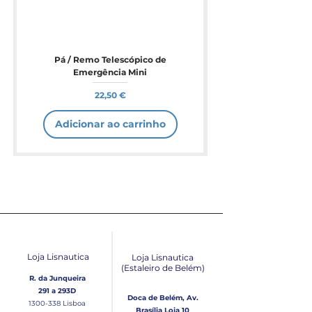
Pá / Remo Telescópico de
Emergência Mini
Preço
22,50 €
Adicionar ao carrinho
Loja Lisnautica
Loja Lisnautica
(Estaleiro de Belém​)
R. da Junqueira
291 a 293D
Doca de Belém, Av.
1300-338
Lisboa
Brasília Loja 10