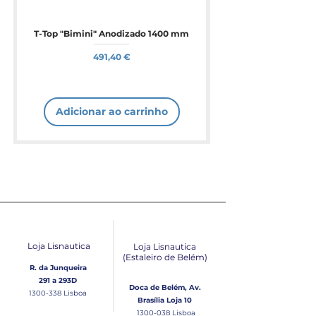
T-Top "Bimini" Anodizado 1400 mm
Preço
491,40 €
Adicionar ao carrinho
Loja Lisnautica
Loja Lisnautica
(Estaleiro de Belém​)
R. da Junqueira
291 a 293D
Doca de Belém, Av.
1300-338
Lisboa
Brasília Loja 10
1300-038
Lisboa