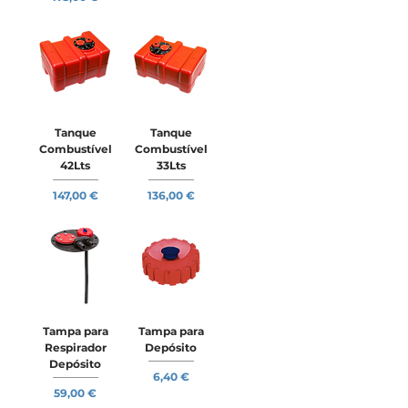
Tanque
Tanque
Combustível
Combustível
42Lts
33Lts
Preço
Preço
147,00 €
136,00 €
Tampa para
Tampa para
Respirador
Depósito
Depósito
Preço
6,40 €
Preço
59,00 €