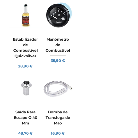
Estabilizador
Manómetro
de
de
Combustível
Combustível
Quicksilver
Preço
35,90 €
Preço
28,90 €
Saída Para
Bomba de
Escape Ø 40
Transfega de
Mm
Mão
Preço
Preço
48,70 €
16,90 €