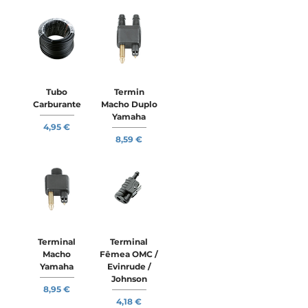
Tubo
Termin
Carburante
Macho Duplo
Yamaha
Preço
4,95 €
Preço
8,59 €
Terminal
Terminal
Macho
Fêmea OMC /
Yamaha
Evinrude /
Johnson
Preço
8,95 €
Preço
4,18 €