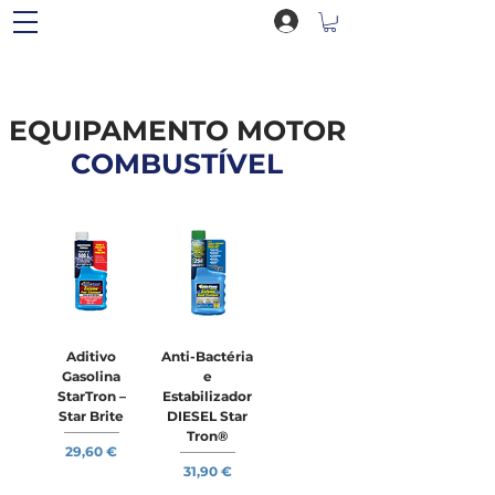
EQUIPAMENTO MOTOR
COMBUSTÍVEL
Aditivo
Anti-Bactéria
Gasolina
e
StarTron –
Estabilizador
Star Brite
DIESEL Star
Tron®
Preço
29,60 €
Preço
31,90 €