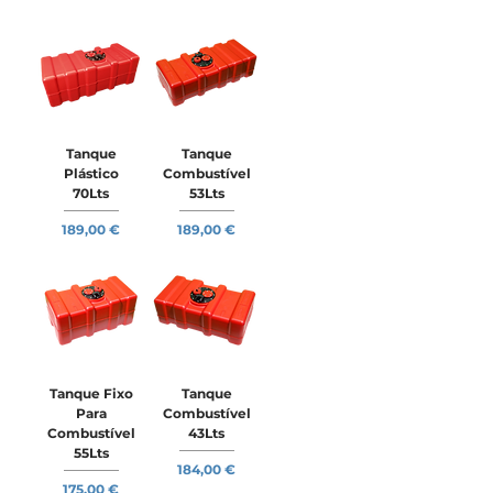
Tanque
Tanque
Plástico
Combustível
70Lts
53Lts
Preço
Preço
189,00 €
189,00 €
Tanque Fixo
Tanque
Para
Combustível
Combustível
43Lts
55Lts
Preço
184,00 €
Preço
175,00 €