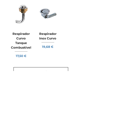
Respirador
Respirador
Curvo
Inox Curvo
Tanque
Preço
19,68 €
Combustível
Preço
17,50 €
Ver mais