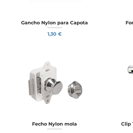
Gancho Nylon para Capota
Visualização rápida
Fo
Preço
1,30 €
Fecho Nylon mola
Visualização rápida
Clip