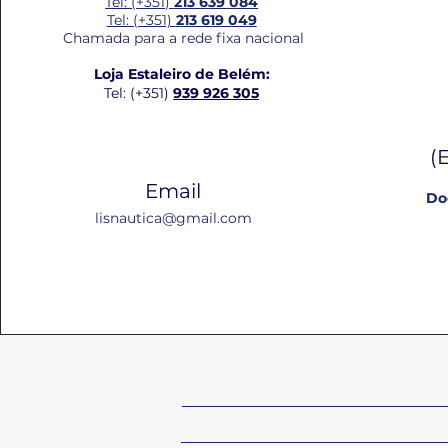
Tel: (+351)
213 639 084
Tel: (+351)
213 619 049
Chamada para a rede fixa nacional
Loja Estaleiro de Belém:
Tel: (+351)
939 926 305
(
Email
Do
lisnautica@gmail.com