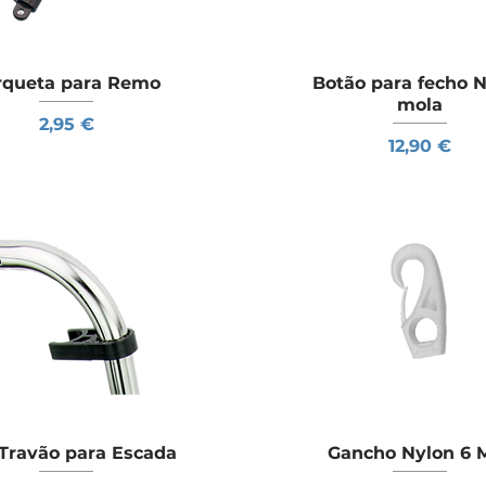
rqueta para Remo
Visualização rápida
Botão para fecho 
Visualização rápid
mola
Preço
2,95 €
Preço
12,90 €
 Travão para Escada
Visualização rápida
Gancho Nylon 6
Visualização rápid