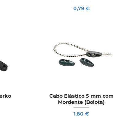
Preço
0,79 €
Perko
a
Cabo Elástico 5 mm com
Visualização rápida
Mordente (Bolota)
Preço
1,80 €