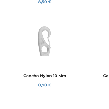
Preço
8,50 €
Gancho Nylon 10 Mm
Visualização rápida
Ga
Preço
0,90 €