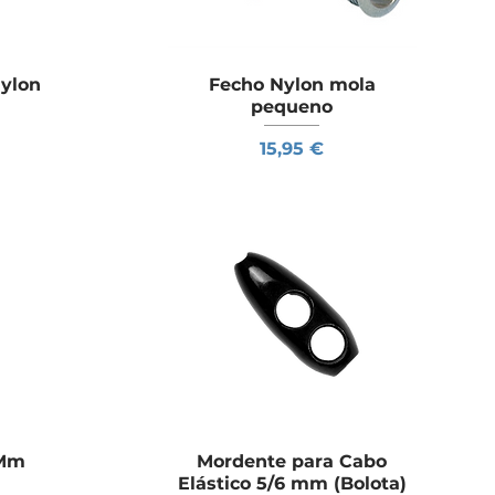
Nylon
a
Fecho Nylon mola
Visualização rápida
pequeno
Preço
15,95 €
 Mm
a
Mordente para Cabo
Visualização rápida
Elástico 5/6 mm (Bolota)