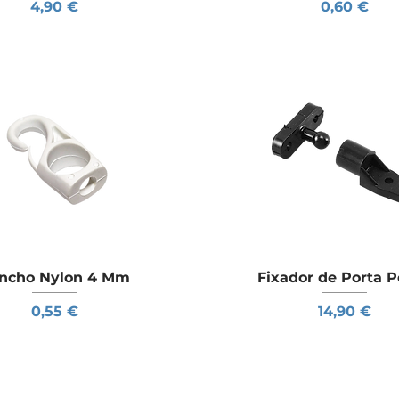
Preço
Preço
4,90 €
0,60 €
ncho Nylon 4 Mm
Visualização rápida
Fixador de Porta 
Visualização rápid
Preço
Preço
0,55 €
14,90 €