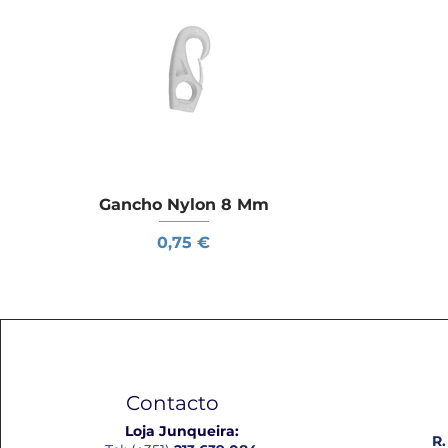
Gancho Nylon 8 Mm
Visualização rápida
Preço
0,75 €
Contacto
Loja Junqueira:
R.