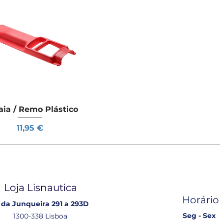
ia / Remo Plástico
Visualização rápida
Preço
11,95 €
Loja Lisnautica
Horário
 da Junqueira 291 a 293D
Seg - Sex
1300-338 Lisboa