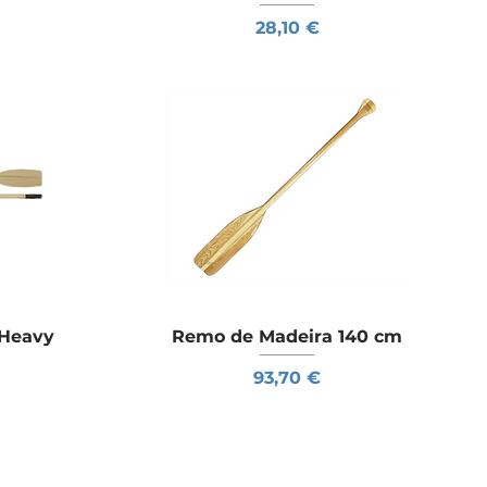
Preço
28,10 €
Heavy
a
Remo de Madeira 140 cm
Visualização rápida
Preço
93,70 €