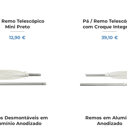
/ Remo Telescópico
Visualização rápida
Pá / Remo Telescó
Visualização rápid
Mini Preto
com Croque Integ
Preço
Preço
12,90 €
39,10 €
s Desmontáveis em
Visualização rápida
Remos em Alumí
Visualização rápid
umínio Anodizado
Anodizado