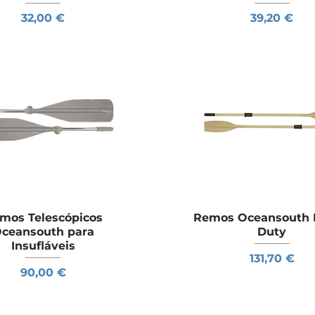
Preço
Preço
32,00 €
39,20 €
mos Telescópicos
Visualização rápida
Remos Oceansouth 
Visualização rápid
ceansouth para
Duty
Insufláveis
Preço
131,70 €
Preço
90,00 €