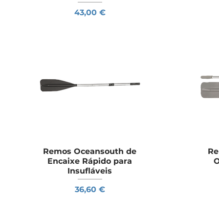
Preço
43,00 €
Remos Oceansouth de
Visualização rápida
Re
Encaixe Rápido para
O
Insufláveis
Preço
36,60 €