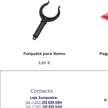
Forqueta para Remo
Visualização rápida
Paga
Preço
2,95 €
Contacto
Loja Junqueira:
R.
Tel: (+351)
213 639 084
Tel: (+351)
213 619 049