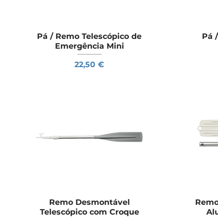
Pá / Remo Telescópico de
Visualização rápida
Pá 
Emergência Mini
Preço
22,50 €
Remo Desmontável
Visualização rápida
Remo
Telescópico com Croque
Al