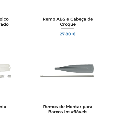
pico
a
Remo ABS e Cabeça de
Visualização rápida
rado
Croque
Preço
27,80 €
nio
a
Remos de Montar para
Visualização rápida
Barcos Insufláveis