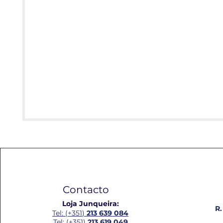
Contacto
Loja Junqueira:
R.
Tel: (+351)
213 639 084
Tel: (+351)
213 619 049