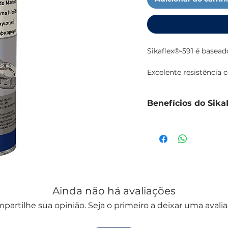
Sikaflex®-591 é basead
Excelente resistência
usado para uma ampla
Benefícios do Sika
É um selante exceciona
interiores e exteriore
Pode ser pintado (sist
ambientais e de segur
exterior; – Compatível
de vista ecológico.Par
Elevado desempenho à i
produto ou entre em c
catalisadores de estan
Ainda não há avaliações
partilhe sua opinião. Seja o primeiro a deixar uma avalia