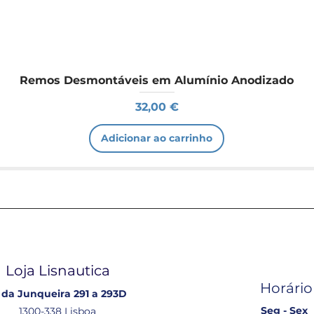
Remos Desmontáveis em Alumínio Anodizado
Preço
32,00 €
Adicionar ao carrinho
Loja Lisnautica
Horário
 da Junqueira 291 a 293D
Seg - Sex
1300-338 Lisboa