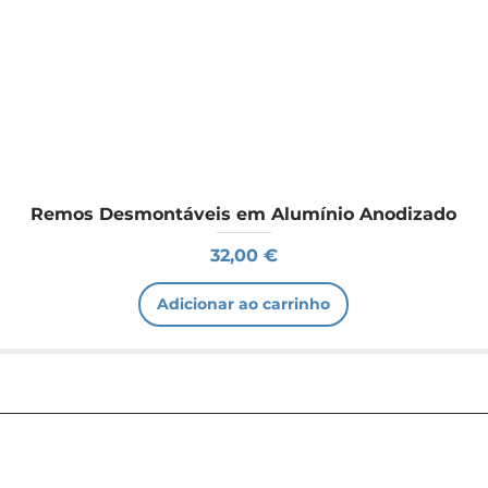
Remos Desmontáveis em Alumínio Anodizado
Preço
32,00 €
Adicionar ao carrinho