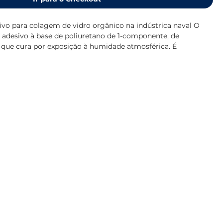
sivo para colagem de vidro orgânico na indústrica naval O 
adesivo à base de poliuretano de 1-componente, de 
 que cura por exposição à humidade atmosférica. É 
 interiores e exteriores e para colagem de vidro orgânico 
Sikaflex®-295 UV cumpre com os requisitos estabelecidos 
itime Organisation (IMO).