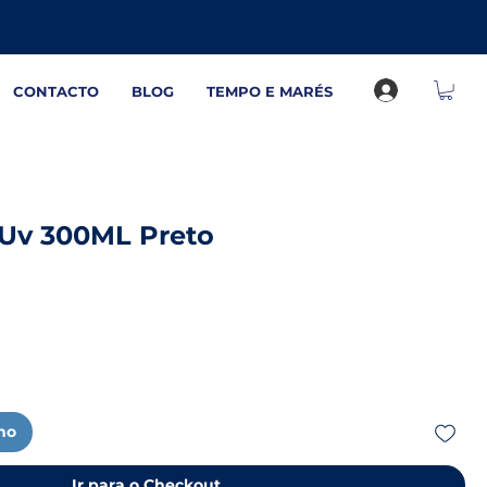
CONTACTO
BLOG
TEMPO E MARÉS
 Uv 300ML Preto
nho
Ir para o Checkout