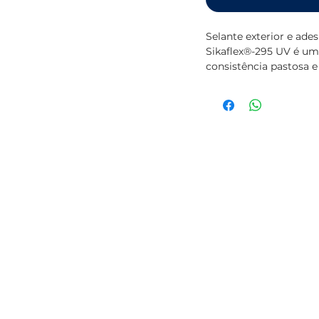
Selante exterior e ade
Sikaflex®-295 UV é um 
consistência pastosa e
adequado para selagens
na indústria Naval. O 
pela International Mar