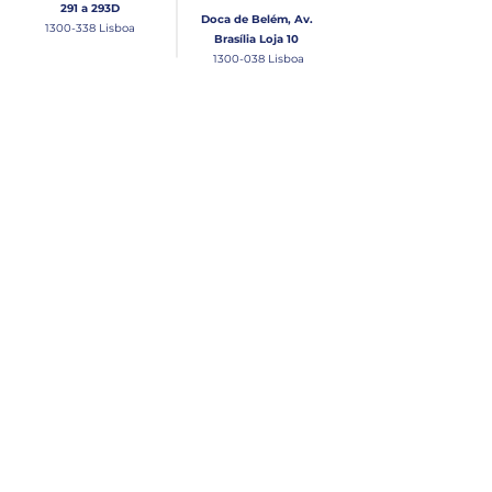
291 a 293D
Doca de Belém, Av.
1300-338
Lisboa
Brasília Loja 10
1300-038
Lisboa
Contacto
Horário
Loja Junqueira:
Seg - Sex
Tel: (+351)
213 639 084
9:00 - 13:00 | 14:30 - 18:00
Tel: (+351)
213 619 049
Chamada para a rede
Sábado (Unicamente na
loja da Junqueira)
fixa nacional
9:00 - 13:00
Loja Estaleiro de Belém:
Domingo
Tel: (+351)
939 926 305
Fechado
Email
lisnautica@gmail.com