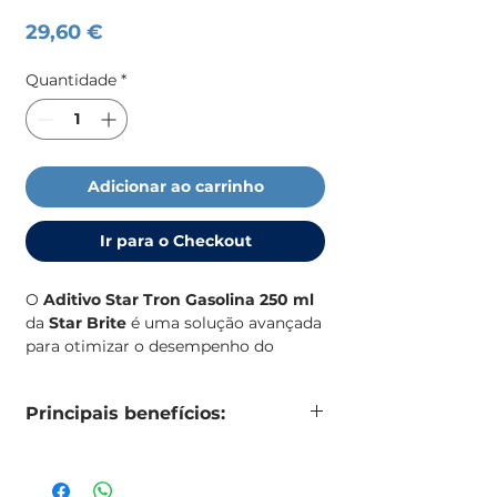
Preço
29,60 €
Quantidade
*
Adicionar ao carrinho
Ir para o Checkout
O
Aditivo Star Tron Gasolina 250 ml
da
Star Brite
é uma solução avançada
para otimizar o desempenho do
motor e prevenir problemas causados
pelo etanol. A sua fórmula enzimática
Principais benefícios:
exclusiva limpa o sistema de
combustível, melhora a ignição e
Principais benefícios:
estabiliza a gasolina, garantindo um
- Trata e previne problemas de etanol
funcionamento mais eficiente e suave.