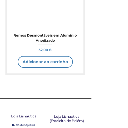
Remos Desmontáveis em Alumínio
Anodizado
Preço
32,00 €
Adicionar ao carrinho
Loja Lisnautica
Loja Lisnautica
(Estaleiro de Belém​)
R. da Junqueira