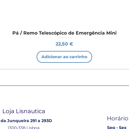
Pá / Remo Telescópico de Emergência Mini
Preço
22,50 €
Adicionar ao carrinho
Loja Lisnautica
Horário
 da Junqueira 291 a 293D
Seg - Sex
1300-338 Lisboa