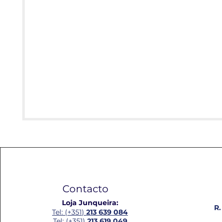
Contacto
Loja Junqueira:
R.
Tel: (+351)
213 639 084
Tel: (+351)
213 619 049