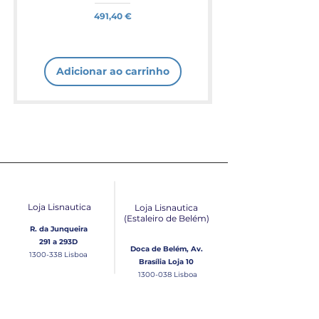
Preço
491,40 €
Adicionar ao carrinho
Loja Lisnautica
Loja Lisnautica
(Estaleiro de Belém​)
R. da Junqueira
291 a 293D
Doca de Belém, Av.
1300-338
Lisboa
Brasília Loja 10
1300-038
Lisboa