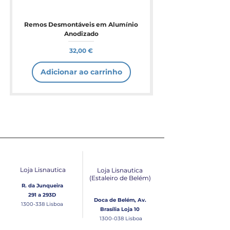
Remos Desmontáveis em Alumínio
Anodizado
Preço
32,00 €
Adicionar ao carrinho
Loja Lisnautica
Loja Lisnautica
(Estaleiro de Belém​)
R. da Junqueira
291 a 293D
Doca de Belém, Av.
1300-338
Lisboa
Brasília Loja 10
1300-038
Lisboa