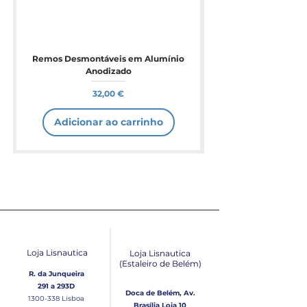
Remos Desmontáveis em Alumínio
Anodizado
Preço
32,00 €
Adicionar ao carrinho
Loja Lisnautica
Loja Lisnautica
(Estaleiro de Belém​)
R. da Junqueira
291 a 293D
Doca de Belém, Av.
1300-338
Lisboa
Brasília Loja 10