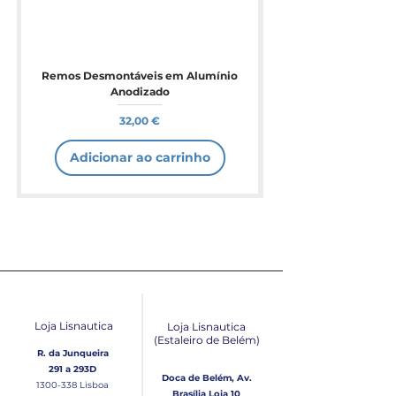
Remos Desmontáveis em Alumínio
Anodizado
Preço
32,00 €
Adicionar ao carrinho
Loja Lisnautica
Loja Lisnautica
(Estaleiro de Belém​)
R. da Junqueira
291 a 293D
Doca de Belém, Av.
1300-338
Lisboa
Brasília Loja 10