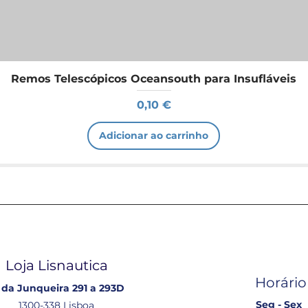
Remos Telescópicos Oceansouth para Insufláveis
Preço
0,10 €
Adicionar ao carrinho
Loja Lisnautica
Horário
 da Junqueira 291 a 293D
Seg - Sex
1300-338 Lisboa