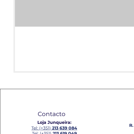
Contacto
Loja Junqueira:
R.
Tel: (+351)
213 639 084
Tel: (+351)
213 619 049