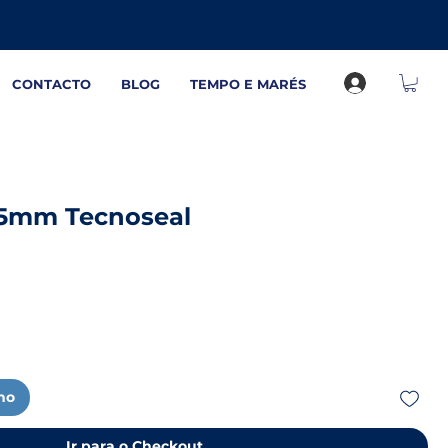
CONTACTO
BLOG
TEMPO E MARÉS
35mm Tecnoseal
nho
Ir para o Checkout