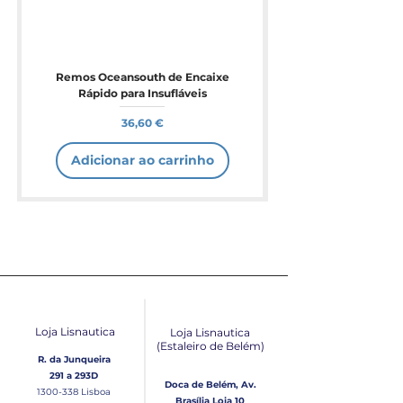
Remos Oceansouth de Encaixe
Rápido para Insufláveis
Preço
36,60 €
Adicionar ao carrinho
Loja Lisnautica
Loja Lisnautica
(Estaleiro de Belém​)
R. da Junqueira
291 a 293D
Doca de Belém, Av.
1300-338
Lisboa
Brasília Loja 10