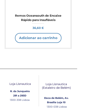
Remos Oceansouth de Encaixe
Rápido para Insufláveis
Preço
36,60 €
Adicionar ao carrinho
Loja Lisnautica
Loja Lisnautica
(Estaleiro de Belém​)
R. da Junqueira
291 a 293D
Doca de Belém, Av.
1300-338
Lisboa
Brasília Loja 10
1300-038
Lisboa