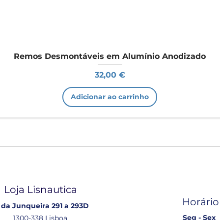
Remos Desmontáveis em Alumínio Anodizado
Preço
32,00 €
Adicionar ao carrinho
Loja Lisnautica
Horário
 da Junqueira 291 a 293D
Seg - Sex
1300-338 Lisboa