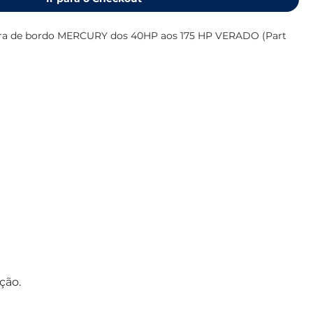
ora de bordo MERCURY dos 40HP aos 175 HP VERADO (Part
sobre ânodos (medidas, motores, etc), consulte o
catálogo
ção.