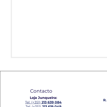
Contacto
Loja Junqueira:
R.
Tel: (+351)
213 639 084
Tel: (+351)
213 619 049