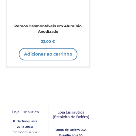
Remos Desmontáveis em Alumínio
Anodizado
Preço
32,00 €
Adicionar ao carrinho
Loja Lisnautica
Loja Lisnautica
(Estaleiro de Belém​)
R. da Junqueira
291 a 293D
Doca de Belém, Av.
1300-338
Lisboa
Brasília Loja 10