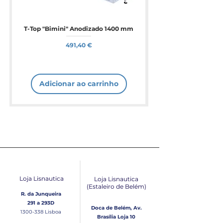
T-Top "Bimini" Anodizado 1400 mm
Preço
491,40 €
Adicionar ao carrinho
Loja Lisnautica
Loja Lisnautica
(Estaleiro de Belém​)
R. da Junqueira
291 a 293D
Doca de Belém, Av.
1300-338
Lisboa
Brasília Loja 10