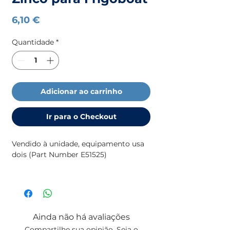
Preço
6,10 €
Quantidade
*
Adicionar ao carrinho
Ir para o Checkout
Vendido à unidade, equipamento usa
dois (Part Number E51525)
Para mais informação sobre ânodos
(medidas, motores, etc), consulte
o
catálogo da
TECNOSEAL
Ainda não há avaliações
Compartilhe sua opinião. Seja o