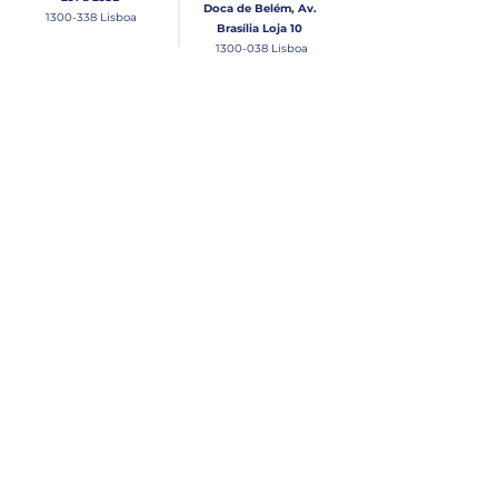
Doca de Belém, Av.
1300-338
Lisboa
Brasília Loja 10
1300-038
Lisboa
Contacto
Horário
Loja Junqueira:
Seg - Sex
Tel: (+351)
213 639 084
9:00 - 13:00 | 14:30 - 18:00
Tel: (+351)
213 619 049
Chamada para a rede
Sábado (Unicamente na
loja da Junqueira)
fixa nacional
9:00 - 13:00
Loja Estaleiro de Belém:
Domingo
Tel: (+351)
939 926 305
Fechado
Email
lisnautica@gmail.com