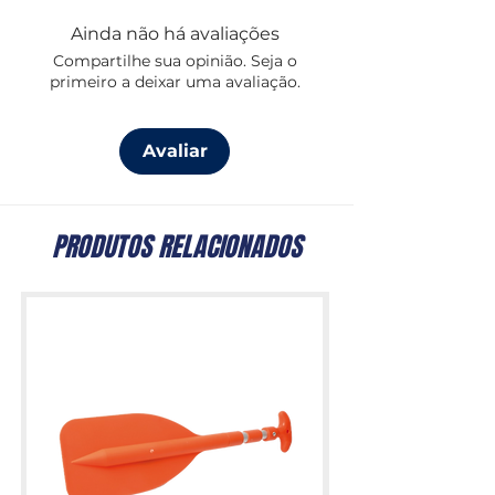
Para mais informação sobre ânodos
Ainda não há avaliações
(medidas, motores, etc), consulte
Compartilhe sua opinião. Seja o
o
catálogo da
TECNOSEAL
primeiro a deixar uma avaliação.
Avaliar
PRODUTOS RELACIONADOS