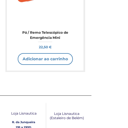
Pá / Remo Telescópico de
Emergência Mini
Preço
22,50 €
Adicionar ao carrinho
Loja Lisnautica
Loja Lisnautica
(Estaleiro de Belém​)
R. da Junqueira
291 a 293D