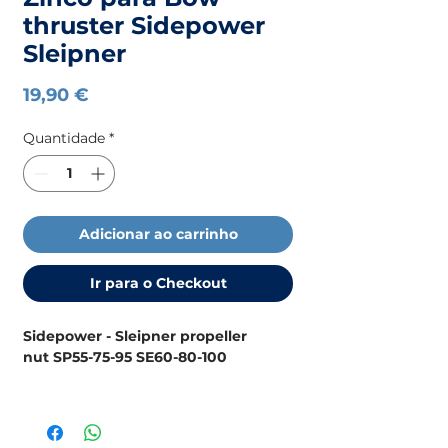
thruster Sidepower
Sleipner
Preço
19,90 €
Quantidade
*
Adicionar ao carrinho
Ir para o Checkout
Sidepower - Sleipner propeller
nut SP55-75-95 SE60-80-100
Zinco Sleipner (Part Number/original
code 71190/51180)