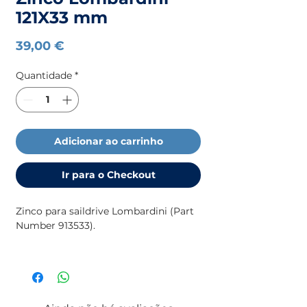
121X33 mm
Preço
39,00 €
Quantidade
*
Adicionar ao carrinho
Ir para o Checkout
Zinco para saildrive Lombardini (Part
Number 913533).
Para mais informação sobre ânodos
(medidas, motores, etc), consulte
o
catálogo da
TECNOSEAL