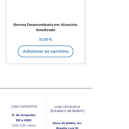
Remos Desmontáveis em Alumínio
Anodizado
Preço
32,00 €
Adicionar ao carrinho
Loja Lisnautica
Loja Lisnautica
(Estaleiro de Belém​)
R. da Junqueira
291 a 293D
Doca de Belém, Av.
1300-338
Lisboa
Brasília Loja 10