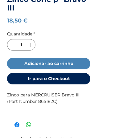
III
Preço
18,50 €
Quantidade
*
Adicionar ao carrinho
Ir para o Checkout
Zinco para MERCRUISER Bravo III
(Part Number 865182C).
Para mais informação sobre ânodos
(medidas, motores, etc), consulte
o
catálogo da
TECNOSEAL