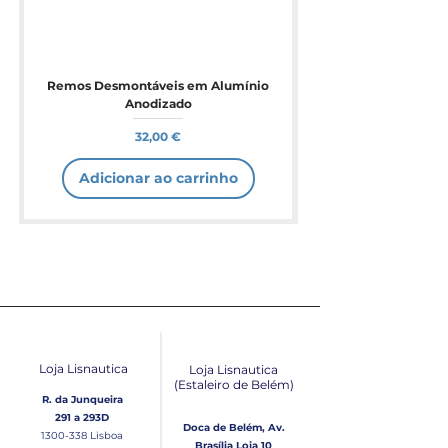
Remos Desmontáveis em Alumínio
Anodizado
Preço
32,00 €
Adicionar ao carrinho
Loja Lisnautica
Loja Lisnautica
(Estaleiro de Belém​)
R. da Junqueira
291 a 293D
Doca de Belém, Av.
1300-338
Lisboa
Brasília Loja 10