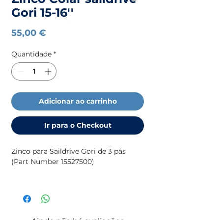
Gori 15-16''
Preço
55,00 €
Quantidade
*
Adicionar ao carrinho
Ir para o Checkout
Zinco para Saildrive Gori de 3 pás
(Part Number 15527500)
Para mais informação sobre ânodos
(medidas, motores, etc), consulte
o
catálogo da
TECNOSEAL