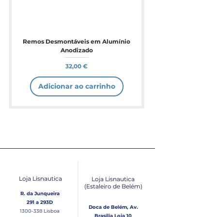
Remos Desmontáveis em Alumínio
Anodizado
Preço
32,00 €
Adicionar ao carrinho
Loja Lisnautica
Loja Lisnautica
(Estaleiro de Belém​)
R. da Junqueira
291 a 293D
Doca de Belém, Av.
1300-338
Lisboa
Brasília Loja 10