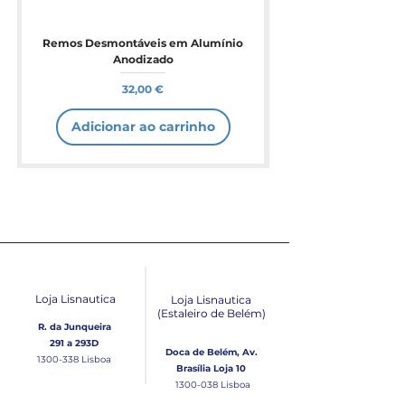
Remos Desmontáveis em Alumínio
Anodizado
Preço
32,00 €
Adicionar ao carrinho
Loja Lisnautica
Loja Lisnautica
(Estaleiro de Belém​)
R. da Junqueira
291 a 293D
Doca de Belém, Av.
1300-338
Lisboa
Brasília Loja 10
1300-038
Lisboa