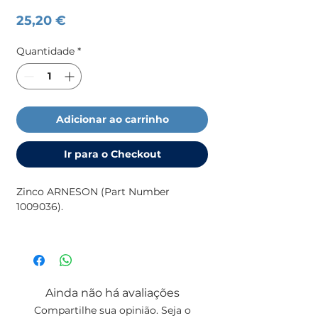
Preço
25,20 €
Quantidade
*
Adicionar ao carrinho
Ir para o Checkout
Zinco ARNESON (Part Number
1009036).
Para mais informação sobre ânodos
(medidas, motores, etc), consulte
o
catálogo da
TECNOSEAL
Ainda não há avaliações
Compartilhe sua opinião. Seja o