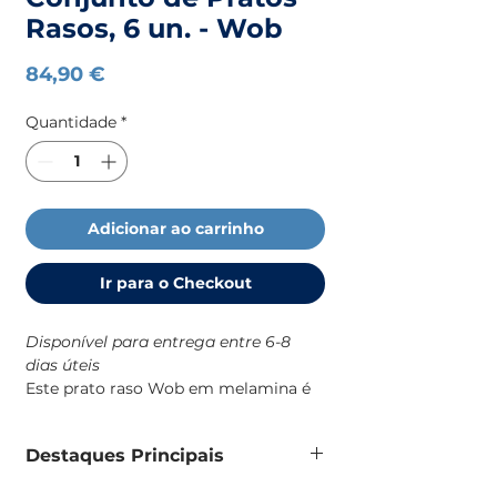
Rasos, 6 un. - Wob
Preço
84,90 €
Quantidade
*
Adicionar ao carrinho
Ir para o Checkout
Disponível para entrega entre 6-8
dias úteis
Este prato raso Wob em melamina é
uma solução prática e resistente para
o dia a dia a bordo, com um design
Destaques Principais
robusto e de identidade náutica que
combina com o resto da coleção Wob.
Prato raso em melamina 100%