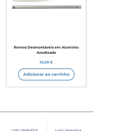
Remos Desmontáveis em Alumínio
Anodizado
Preço
32,00 €
Adicionar ao carrinho
Loja Lisnautica
Loja Lisnautica