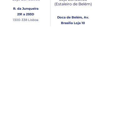
(Estaleiro de Belém​)
R. da Junqueira
291 a 293D
Doca de Belém, Av.
1300-338
Lisboa
Brasília Loja 10
1300-038
Lisboa
Contacto
Horário
Loja Junqueira:
Seg - Sex
Tel: (+351)
213 639 084
9:00 - 13:00 | 14:30 - 18:00
Tel: (+351)
213 619 049
Chamada para a rede
Sábado (Unicamente na
loja da Junqueira)
fixa nacional
9:00 - 13:00
Loja Estaleiro de Belém:
Domingo
Tel: (+351)
939 926 305
Fechado
Email