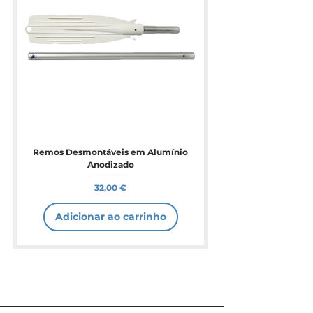
Remos Desmontáveis em Alumínio
Anodizado
Preço
32,00 €
Adicionar ao carrinho