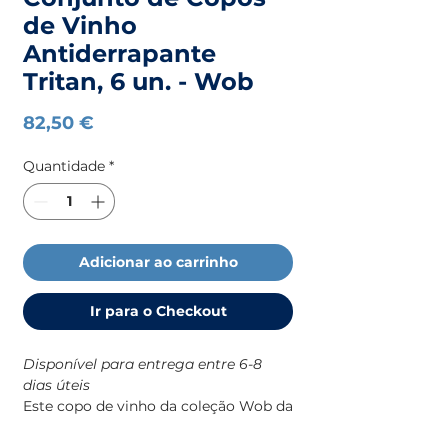
de Vinho
Antiderrapante
Tritan, 6 un. - Wob
Preço
82,50 €
Quantidade
*
Adicionar ao carrinho
Ir para o Checkout
Disponível para entrega entre 6-8
dias úteis
Este copo de vinho da coleção Wob da
Marine Business foi desenhado
especificamente para o dia a dia a