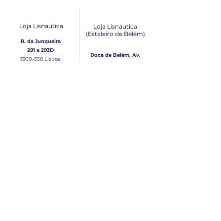
Loja Lisnautica
Loja Lisnautica
(Estaleiro de Belém​)
R. da Junqueira
291 a 293D
Doca de Belém, Av.
1300-338
Lisboa
Brasília Loja 10
1300-038
Lisboa
Contacto
Horário
Loja Junqueira:
Seg - Sex
Tel: (+351)
213 639 084
9:00 - 13:00 | 14:30 - 18:00
Tel: (+351)
213 619 049
Chamada para a rede
Sábado (Unicamente na
loja da Junqueira)
fixa nacional
9:00 - 13:00
Loja Estaleiro de Belém:
Domingo
Tel: (+351)
939 926 305
Fechado