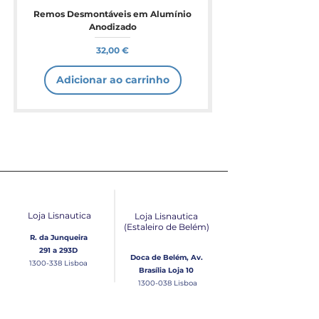
Remos Desmontáveis em Alumínio
Anodizado
Preço
32,00 €
Adicionar ao carrinho
Loja Lisnautica
Loja Lisnautica
(Estaleiro de Belém​)
R. da Junqueira
291 a 293D
Doca de Belém, Av.
1300-338
Lisboa
Brasília Loja 10
1300-038
Lisboa