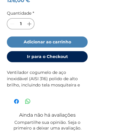
126,00 €
Quantidade
*
Adicionar ao carrinho
Ir para o Checkout
Ventilador cogumelo de aço
inoxidável (AISI 316) polido de alto
brilho, incluindo tela mosquiteira e
contraflange sintético. Área de fluxo
livre 45 cm²
Ainda não há avaliações
Compartilhe sua opinião. Seja o
primeiro a deixar uma avaliação.