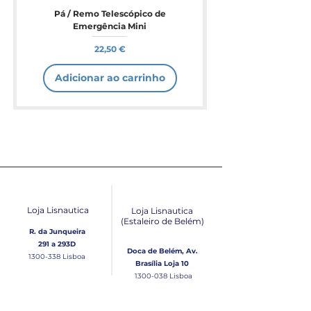
Pá / Remo Telescópico de
Emergência Mini
Preço
22,50 €
Adicionar ao carrinho
Loja Lisnautica
Loja Lisnautica
(Estaleiro de Belém​)
R. da Junqueira
291 a 293D
Doca de Belém, Av.
1300-338
Lisboa
Brasília Loja 10
1300-038
Lisboa