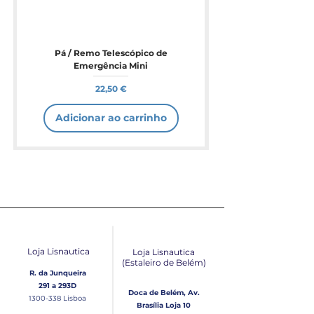
Pá / Remo Telescópico de
Emergência Mini
Preço
22,50 €
Adicionar ao carrinho
Loja Lisnautica
Loja Lisnautica
(Estaleiro de Belém​)
R. da Junqueira
291 a 293D
Doca de Belém, Av.
1300-338
Lisboa
Brasília Loja 10