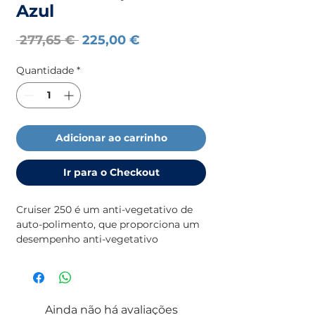
Azul
Preço
Preço
 277,65 € 
225,00 €
normal
promocional
Quantidade
*
Adicionar ao carrinho
Ir para o Checkout
Cruiser 250 é um anti-vegetativo de 
auto-polimento, que proporciona um 
desempenho anti-vegetativo 
consistente quando a embarcação 
está em movimento. Oferece 
proteção durante todo o ano, exceto 
nas condições de incrustação mais 
Ainda não há avaliações
adversas. Oferece proteção de um ano 