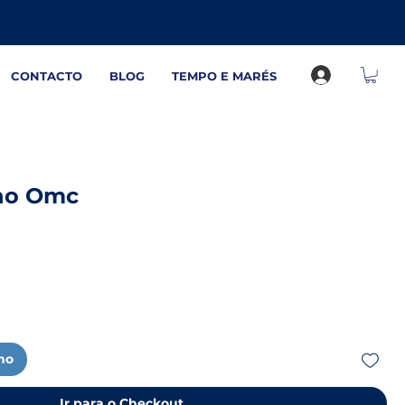
CONTACTO
BLOG
TEMPO E MARÉS
ho Omc
nho
Ir para o Checkout