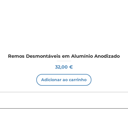
Remos Desmontáveis em Alumínio Anodizado
Preço
32,00 €
Adicionar ao carrinho