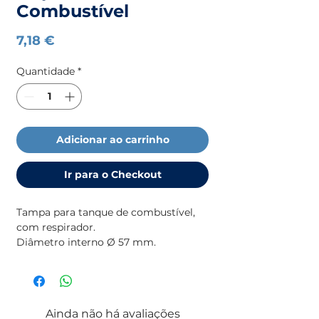
Combustível
Preço
7,18 €
Quantidade
*
Adicionar ao carrinho
Ir para o Checkout
Tampa para tanque de combustível,
com respirador.
Diâmetro interno Ø 57 mm.
Compatível com tanques portáteis da
CAN SB, PIKAPPA, e outros.
Ainda não há avaliações