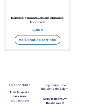
Remos Desmontáveis em Alumínio
Anodizado
Preço
32,00 €
Adicionar ao carrinho
Loja Lisnautica
Loja Lisnautica
(Estaleiro de Belém​)
R. da Junqueira
291 a 293D
Doca de Belém, Av.
1300-338
Lisboa
Brasília Loja 10