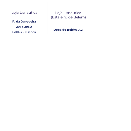
Loja Lisnautica
Loja Lisnautica
(Estaleiro de Belém​)
R. da Junqueira
291 a 293D
Doca de Belém, Av.
1300-338
Lisboa
Brasília Loja 10
1300-038
Lisboa
Contacto
Horário
Loja Junqueira:
Seg - Sex
Tel: (+351)
213 639 084
9:00 - 13:00 | 14:30 - 18:00
Tel: (+351)
213 619 049
Chamada para a rede
Sábado (Unicamente na
loja da Junqueira)
fixa nacional
9:00 - 13:00
Loja Estaleiro de Belém:
Domingo
Tel: (+351)
939 926 305
Fechado