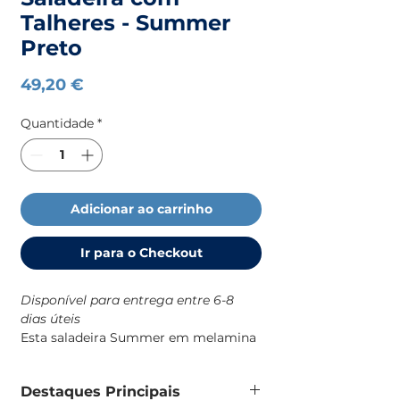
Talheres - Summer
Preto
Preço
49,20 €
Quantidade
*
Adicionar ao carrinho
Ir para o Checkout
Disponível para entrega entre 6-8
dias úteis
Esta saladeira Summer em melamina
é uma solução prática e resistente
para o dia a dia a bordo, com um
Destaques Principais
design robusto e de identidade