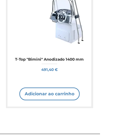
T-Top "Bimini" Anodizado 1400 mm
Preço
491,40 €
Adicionar ao carrinho