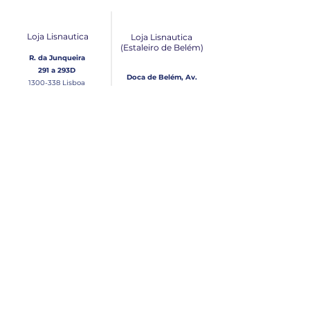
Loja Lisnautica
Loja Lisnautica
(Estaleiro de Belém​)
R. da Junqueira
291 a 293D
Doca de Belém, Av.
1300-338
Lisboa
Brasília Loja 10
1300-038
Lisboa
Contacto
Horário
Loja Junqueira:
Seg - Sex
Tel: (+351)
213 639 084
9:00 - 13:00 | 14:30 - 18:00
Tel: (+351)
213 619 049
Chamada para a rede
Sábado (Unicamente na
loja da Junqueira)
fixa nacional
9:00 - 13:00
Loja Estaleiro de Belém:
Domingo
Tel: (+351)
939 926 305
Fechado