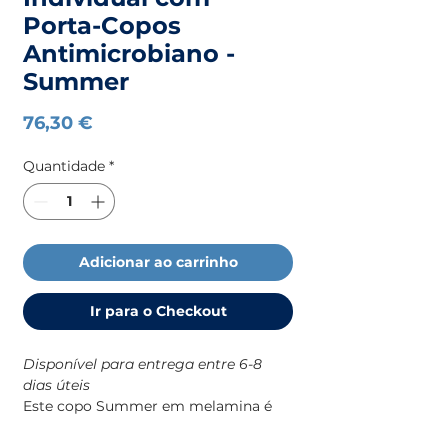
Porta-Copos
Antimicrobiano -
Summer
Preço
76,30 €
Quantidade
*
Adicionar ao carrinho
Ir para o Checkout
Disponível para entrega entre 6-8
dias úteis
Este copo Summer em melamina é
uma solução prática e resistente para
o dia a dia a bordo, com um design