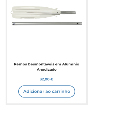
Remos Desmontáveis em Alumínio
Anodizado
Preço
32,00 €
Adicionar ao carrinho