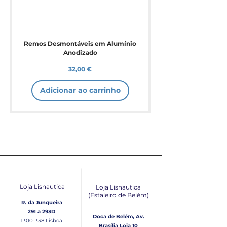
Remos Desmontáveis em Alumínio
Anodizado
Preço
32,00 €
Adicionar ao carrinho
Loja Lisnautica
Loja Lisnautica
(Estaleiro de Belém​)
R. da Junqueira
291 a 293D
Doca de Belém, Av.
1300-338
Lisboa
Brasília Loja 10