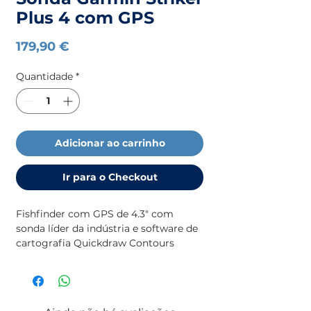
Plus 4 com GPS
Preço
179,90 €
Quantidade
*
Adicionar ao carrinho
Ir para o Checkout
Fishfinder com GPS de 4.3" com
sonda líder da indústria e software de
cartografia Quickdraw Contours
Inclui transdutor de feixe duplo
com sonda tradicional Garmin
CHIRP para imagens nítidas e uma
excelente separação de alvos.