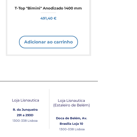
T-Top "Bimini" Anodizado 1400 mm
Preço
491,40 €
Adicionar ao carrinho
Loja Lisnautica
Loja Lisnautica
(Estaleiro de Belém​)
R. da Junqueira
291 a 293D
Doca de Belém, Av.
1300-338
Lisboa
Brasília Loja 10
1300-038
Lisboa