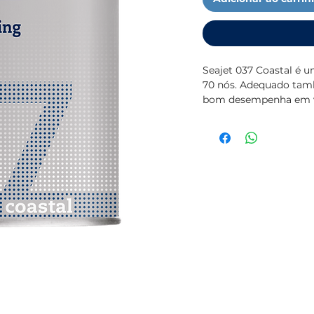
Seajet 037 Coastal é u
70 nós. Adequado tamb
bom desempenha em via
incluindo as de alta ve