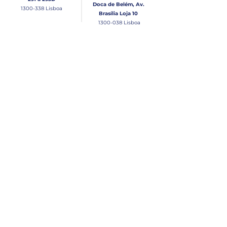
Doca de Belém, Av.
1300-338
Lisboa
Brasília Loja 10
1300-038
Lisboa
Contacto
Horário
Loja Junqueira:
Seg - Sex
Tel: (+351)
213 639 084
9:00 - 13:00 | 14:30 - 18:00
Tel: (+351)
213 619 049
Chamada para a rede
Sábado (Unicamente na
loja da Junqueira)
fixa nacional
9:00 - 13:00
Loja Estaleiro de Belém:
Domingo
Tel: (+351)
939 926 305
Fechado
Email
lisnautica@gmail.com