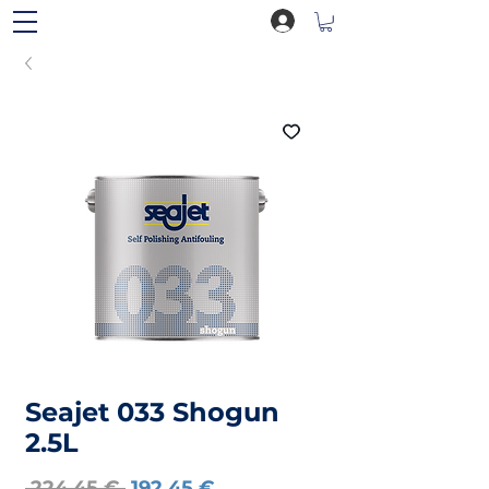
Seajet 033 Shogun
2.5L
Preço
Preço
 224,45 € 
192,45 €