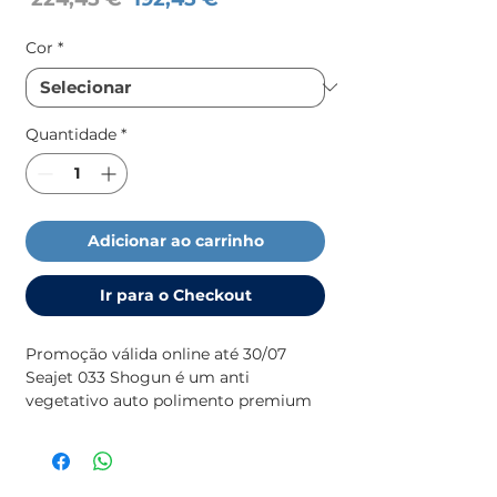
normal
promocional
Cor
*
Quantidade
*
Adicionar ao carrinho
Ir para o Checkout
Promoção válida online até 30/07
Seajet 033 Shogun é um anti
vegetativo auto polimento premium
altamente eficaz contra limo e ervas
daninhas.
Adequado para áreas de alta
incrustação.