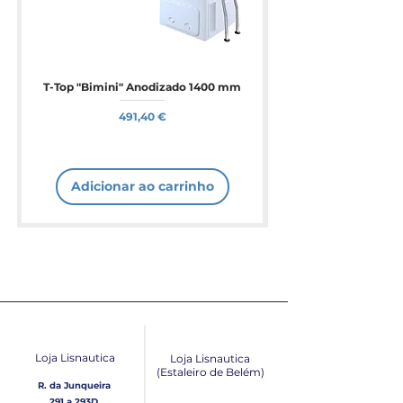
T-Top "Bimini" Anodizado 1400 mm
Preço
491,40 €
Adicionar ao carrinho
Loja Lisnautica
Loja Lisnautica
(Estaleiro de Belém​)
R. da Junqueira
291 a 293D