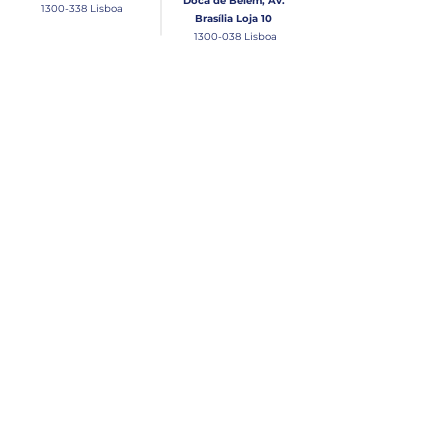
Doca de Belém, Av.
1300-338
Lisboa
Brasília Loja 10
1300-038
Lisboa
Contacto
Horário
Loja Junqueira:
Seg - Sex
Tel: (+351)
213 639 084
9:00 - 13:00 | 14:30 - 18:00
Tel: (+351)
213 619 049
Chamada para a rede
Sábado (Unicamente na
loja da Junqueira)
fixa nacional
9:00 - 13:00
Loja Estaleiro de Belém:
Domingo
Tel: (+351)
939 926 305
Fechado
Email
lisnautica@gmail.com