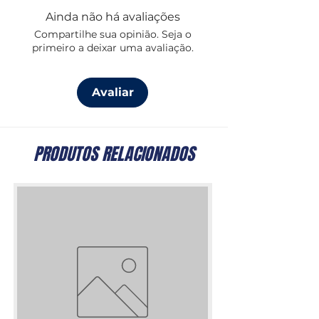
altamente resistente à corrosão,
Ainda não há avaliações
sendo ideal para aplicações náuticas,
Compartilhe sua opinião. Seja o
industriais e de elevação.
primeiro a deixar uma avaliação.
Tamanhos disponíveis:
2,5 mm, 10
mm, 12 mm, 14 mm, 16 mm, 18 mm,
Avaliar
20 mm, 22 mm e 24 mm.
PRODUTOS RELACIONADOS