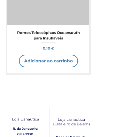
Remos Telescópicos Oceansouth
para Insufláveis
Preço
0,10 €
Adicionar ao carrinho
Loja Lisnautica
Loja Lisnautica
(Estaleiro de Belém​)
R. da Junqueira
291 a 293D