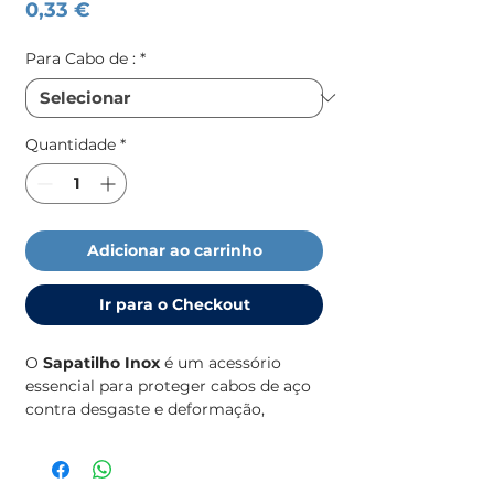
Preço
0,33 €
Para Cabo de :
*
Quantidade
*
Adicionar ao carrinho
Ir para o Checkout
O
Sapatilho Inox
é um acessório
essencial para proteger cabos de aço
contra desgaste e deformação,
garantindo maior segurança e
durabilidade. Fabricado em aço
inoxidável de alta qualidade, é