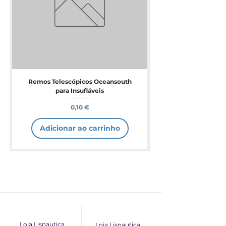
Remos Telescópicos Oceansouth
para Insufláveis
Preço
0,10 €
Adicionar ao carrinho
Loja Lisnautica
Loja Lisnautica