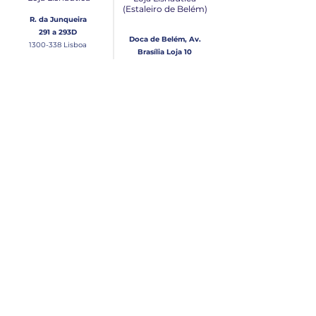
(Estaleiro de Belém​)
R. da Junqueira
291 a 293D
Doca de Belém, Av.
1300-338
Lisboa
Brasília Loja 10
1300-038
Lisboa
Contacto
Horário
Loja Junqueira:
Seg - Sex
Tel: (+351)
213 639 084
9:00 - 13:00 | 14:30 - 18:00
Tel: (+351)
213 619 049
Chamada para a rede
Sábado (Unicamente na
loja da Junqueira)
fixa nacional
9:00 - 13:00
Loja Estaleiro de Belém:
Domingo
Tel: (+351)
939 926 305
Fechado
Email