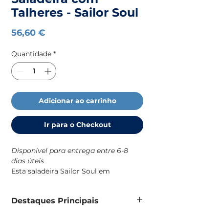
Talheres - Sailor Soul
Preço
56,60 €
Quantidade
*
Adicionar ao carrinho
Ir para o Checkout
Disponível para entrega entre 6-8
dias úteis
Esta saladeira Sailor Soul em
melamina é uma solução prática e
resistente para o dia a dia a bordo,
Destaques Principais
com um design robusto e de
identidade náutica que combina com
Saladeira em melamina 100% pura,