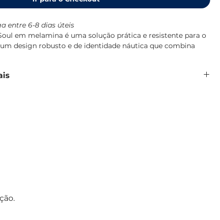
a entre 6-8 dias úteis
 Soul em melamina é uma solução prática e resistente para o
m um design robusto e de identidade náutica que combina
 Sailor Soul.
 100% pura, de alta densidade, resistente a impactos e
ais
so diário a bordo, lavável em máquina de lavar loiça e sem
amina 100% pura, sem BPA
tos e quedas
gr
ades
de lavar loiça
ailor Soul, Marine Business
ção.