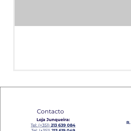
Contacto
Loja Junqueira:
R.
Tel: (+351)
213 639 084
Tel: (+351)
213 619 049