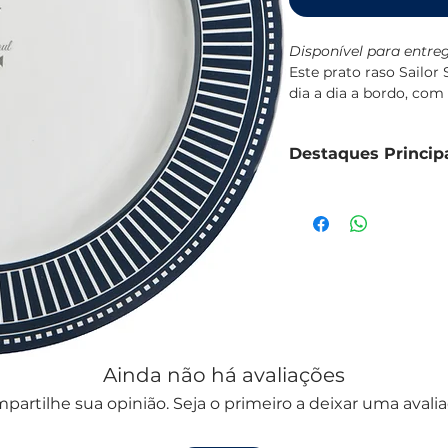
Disponível para entreg
Este prato raso Sailor
dia a dia a bordo, co
com o resto da coleção
Fabricado em melamina
Destaques Princip
quedas, própria para u
BPA.
Prato raso em mel
Resistente a impac
Capacidade de 230
Dimensões: Ø28cm
Conjunto de 6 unid
Lavável em máquina 
Design da coleção S
Ainda não há avaliações
partilhe sua opinião. Seja o primeiro a deixar uma avalia