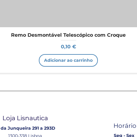
Remo Desmontável Telescópico com Croque
Preço
0,10 €
Adicionar ao carrinho
Loja Lisnautica
Horário
 da Junqueira 291 a 293D
Seg - Sex
1300-338 Lisboa