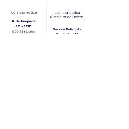
Loja Lisnautica
Loja Lisnautica
(Estaleiro de Belém​)
R. da Junqueira
291 a 293D
Doca de Belém, Av.
1300-338
Lisboa
Brasília Loja 10
1300-038
Lisboa
Contacto
Horário
Loja Junqueira:
Seg - Sex
Tel: (+351)
213 639 084
9:00 - 13:00 | 14:30 - 18:00
Tel: (+351)
213 619 049
Chamada para a rede
Sábado (Unicamente na
loja da Junqueira)
fixa nacional
9:00 - 13:00
Loja Estaleiro de Belém:
Domingo
Tel: (+351)
939 926 305
Fechado