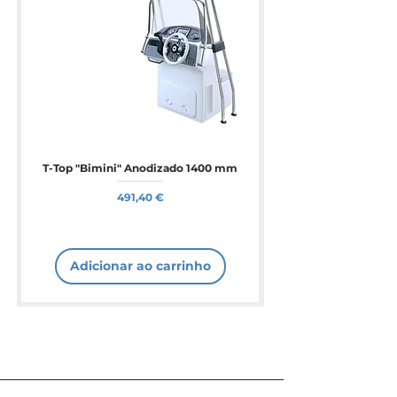
T-Top "Bimini" Anodizado 1400 mm
Preço
491,40 €
Adicionar ao carrinho