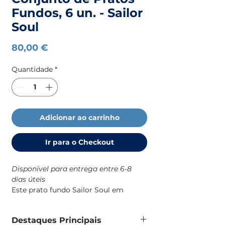
Fundos, 6 un. - Sailor
Soul
Preço
80,00 €
Quantidade
*
Adicionar ao carrinho
Ir para o Checkout
Disponível para entrega entre 6-8
dias úteis
Este prato fundo Sailor Soul em
melamina é uma solução prática e
resistente para o dia a dia a bordo,
Destaques Principais
com um design robusto e de