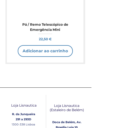
Pá / Remo Telescópico de
Emergência Mini
Preço
22,50 €
Adicionar ao carrinho
Loja Lisnautica
Loja Lisnautica
(Estaleiro de Belém​)
R. da Junqueira
291 a 293D
Doca de Belém, Av.
1300-338
Lisboa
Brasília Loja 10