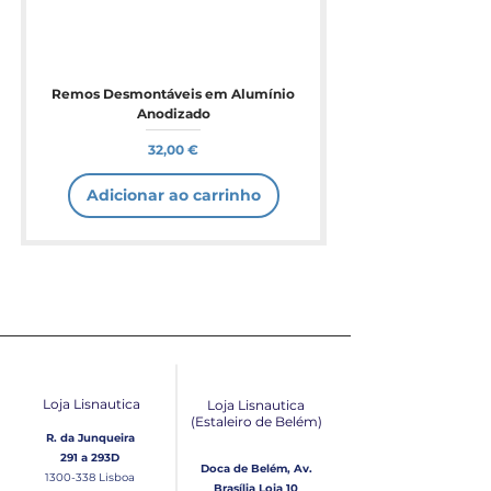
Remos Desmontáveis em Alumínio
Anodizado
Preço
32,00 €
Adicionar ao carrinho
Loja Lisnautica
Loja Lisnautica
(Estaleiro de Belém​)
R. da Junqueira
291 a 293D
Doca de Belém, Av.
1300-338
Lisboa
Brasília Loja 10