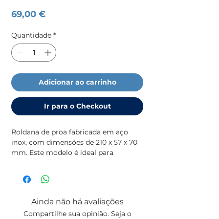
Preço
69,00 €
Quantidade
*
Adicionar ao carrinho
Ir para o Checkout
Roldana de proa fabricada em aço
inox, com dimensões de 210 x 57 x 70
mm. Este modelo é ideal para
embarcações, proporcionando
elevada resistência à corrosão e
grande durabilidade. As suas
dimensões permitem uma instalação
Ainda não há avaliações
eficiente, garantindo um
Compartilhe sua opinião. Seja o
funcionamento estável e seguro