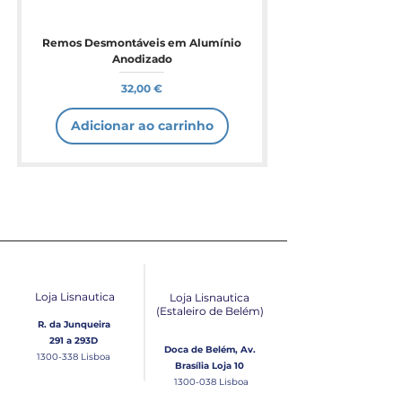
Remos Desmontáveis em Alumínio
Anodizado
Preço
32,00 €
Adicionar ao carrinho
Loja Lisnautica
Loja Lisnautica
(Estaleiro de Belém​)
R. da Junqueira
291 a 293D
Doca de Belém, Av.
1300-338
Lisboa
Brasília Loja 10
1300-038
Lisboa