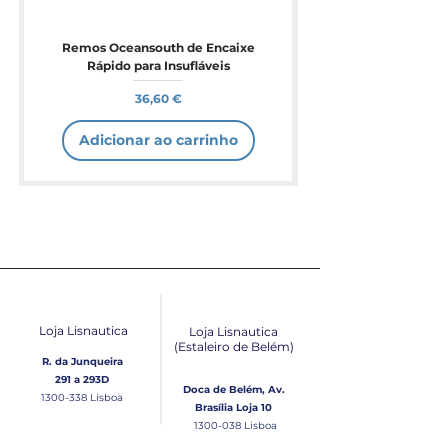
Remos Oceansouth de Encaixe
Rápido para Insufláveis
Preço
36,60 €
Adicionar ao carrinho
Loja Lisnautica
Loja Lisnautica
(Estaleiro de Belém​)
R. da Junqueira
291 a 293D
Doca de Belém, Av.
1300-338
Lisboa
Brasília Loja 10
1300-038
Lisboa