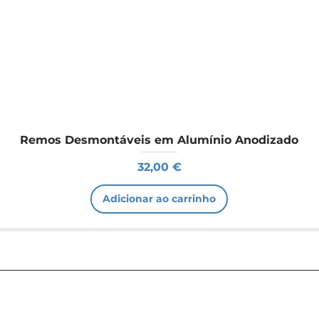
Remos Desmontáveis em Alumínio Anodizado
Preço
32,00 €
Adicionar ao carrinho