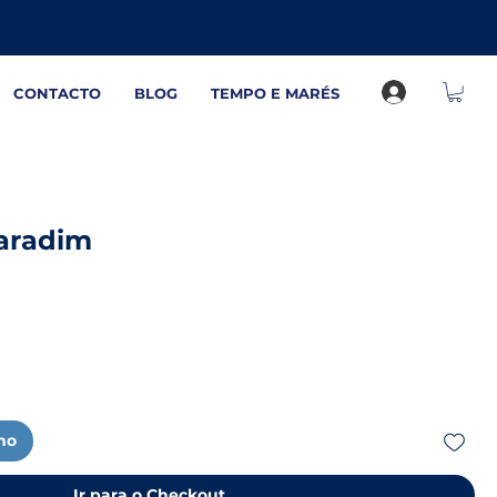
CONTACTO
BLOG
TEMPO E MARÉS
aradim
nho
Ir para o Checkout