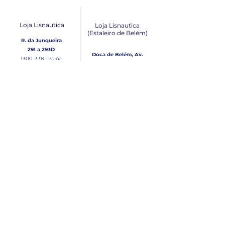
Loja Lisnautica
Loja Lisnautica
(Estaleiro de Belém​)
R. da Junqueira
291 a 293D
Doca de Belém, Av.
1300-338
Lisboa
Brasília Loja 10
1300-038
Lisboa
Contacto
Horário
Loja Junqueira:
Seg - Sex
Tel: (+351)
213 639 084
9:00 - 13:00 | 14:30 - 18:00
Tel: (+351)
213 619 049
Chamada para a rede
Sábado (Unicamente na
loja da Junqueira)
fixa nacional
9:00 - 13:00
Loja Estaleiro de Belém:
Domingo
Tel: (+351)
939 926 305
Fechado