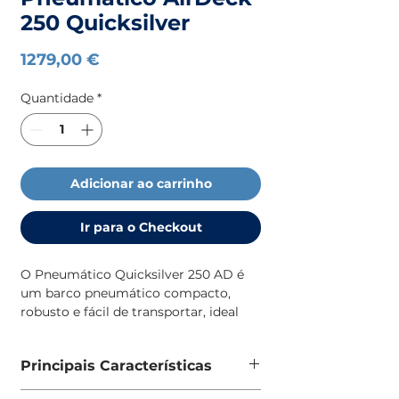
250 Quicksilver
Preço
1279,00 €
Quantidade
*
Adicionar ao carrinho
Ir para o Checkout
O Pneumático Quicksilver 250 AD é
um barco pneumático compacto,
robusto e fácil de transportar, ideal
para utilização como barco auxiliar,
apoio a embarcações maiores ou para
Principais Características
passeios em águas abrigadas.
Equipado com piso insuflável AirDeck
Construção em PVC branco de 0,9